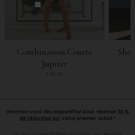
Don't show this popup again
Combinaison Courte
Shor
Jupiter
€
85,00
Inscrivez-vous dès aujourd'hui pour recevoir
10 %
de réduction sur
votre premier achat !
De plus, profitez d'offres exclusives, des dernières