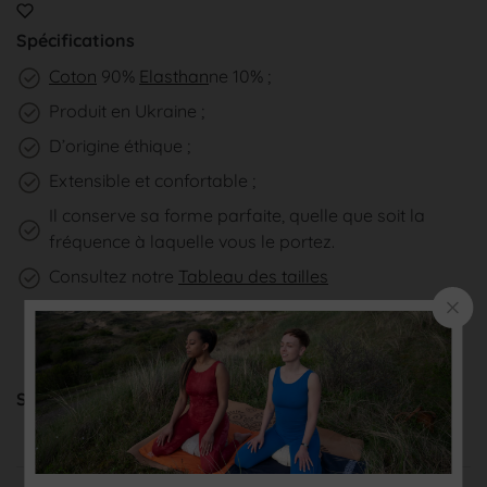
Spécifications
Coton
90%
Elasthan
ne 10% ;
Produit en Ukraine ;
D’origine éthique ;
Extensible et confortable ;
Il conserve sa forme parfaite, quelle que soit la
fréquence à laquelle vous le portez.
Consultez notre
Tableau des tailles
Share:
Save