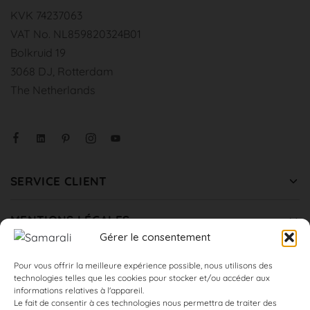
KVK 74237063
VAT No. NL859820324B01
Bolkruid 19
3068 DJ, Rotterdam
The Netherlands
SERVICE CLIENT
MENTIONS LÉGALES
Gérer le consentement
COLLABORATION
Pour vous offrir la meilleure expérience possible, nous utilisons des
technologies telles que les cookies pour stocker et/ou accéder aux
informations relatives à l'appareil.
Le fait de consentir à ces technologies nous permettra de traiter des