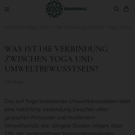
Samarali
Samarali
ist
Startseite
»
Blog
»
Was Ist Die Verbindung Zwischen Yoga Und Um
eine
nachhaltige
Yoga-
und
WAS IST DIE VERBINDUNG
Lifestyle-
Marke
ZWISCHEN YOGA UND
mit
Sitz
UMWELTBEWUSSTSEIN?
in
den
Niederlanden
Alle Blogs
Das auf Yoga basierende Umweltbewusstsein stellt
eine natürliche Verbindung zwischen alten
yogischen Prinzipien und modernem
Umweltschutz dar. Jüngste Studien zeigen, dass
73% der regelmäßigen Yogapraktizierenden