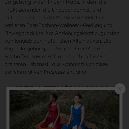
Umgebung wider: In dem Maße, in dem die
Praktizierenden die Ungebundenheit und
Zufriedenheit auf der Matte verinnerlichen,
verlieren Fast-Fashion-Wellness-Kleidung und
Einwegprodukte ihre Anziehungskraft zugunsten
von langlebigen, natürlichen Alternativen. Die
Yoga-Umgebung, die Sie auf Ihrer Matte
erschaffen, weitet sich allmählich auf einen
breiteren Lebensstil aus, während sich diese
transformativen Prozesse entfalten:
Erhöhtes Bewusstsein für die Gegenwart
– Die
Meditationsaspekte
des Yoga bringen die
Gedanken zur Ruhe und helfen Ihnen, bisher
übersehene Umweltprobleme wie übermäßige
Verpackungen oder Energieverschwendung
wahrzunehmen.