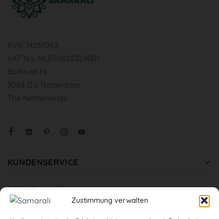
KVK 74237063
VAT No. NL859820324B01
Bolkruid 19
3068 DJ, Rotterdam
The Netherlands
KUNDENSERVICE
RECHTLICHES
Zustimmung verwalten
COLLABORATION